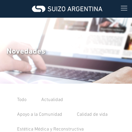
Novedades
Todo
Actualidad
Apoyo a la Comunidad
Calidad de vida
Estética Médica y Reconstructiva