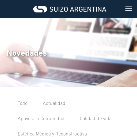
Novedades
Todo
Actualidad
Apoyo a la Comunidad
Calidad de vida
Estética Médica y Reconstructiva