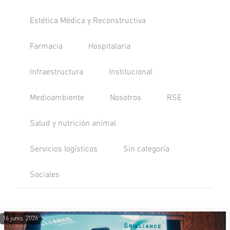
Estética Médica y Reconstructiva
Farmacia
Hospitalaria
Infraestructura
Institucional
Medioambiente
Nosotros
RSE
Salud y nutrición animal
Servicios logísticos
Sin categoría
Sociales
16 junio, 2026