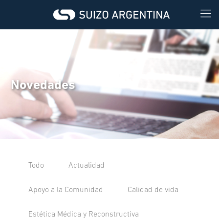
Novedades
Todo
Actualidad
Apoyo a la Comunidad
Calidad de vida
Estética Médica y Reconstructiva