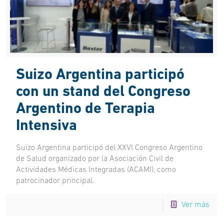
Suizo Argentina participó
con un stand del Congreso
Argentino de Terapia
Intensiva
Suizo Argentina participó del XXVI Congreso Argentino
de Salud organizado por la Asociación Civil de
Actividades Médicas Integradas (ACAMI), como
patrocinador principal.
Ver más