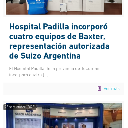
Hospital Padilla incorporó
cuatro equipos de Baxter,
representación autorizada
de Suizo Argentina
El Hospital Padilla de la provincia de Tucumán
incorporó cuatro
[…]
Ver más
28 septiembre, 2023