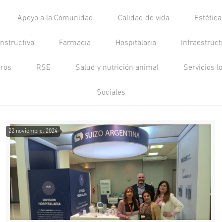
Apoyo a la Comunidad
Calidad de vida
Estétic
nstructiva
Farmacia
Hospitalaria
Infraestruc
tros
RSE
Salud y nutrición animal
Servicios l
Sociales
22 noviembre, 2024