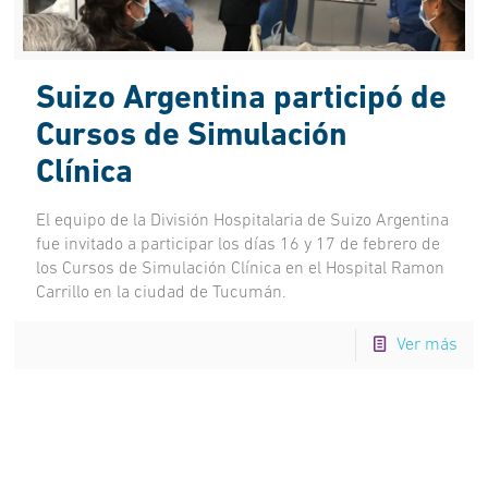
Suizo Argentina participó de
Cursos de Simulación
Clínica
El equipo de la División Hospitalaria de Suizo Argentina
fue invitado a participar los días 16 y 17 de febrero de
los Cursos de Simulación Clínica en el Hospital Ramon
Carrillo en la ciudad de Tucumán.
Ver más