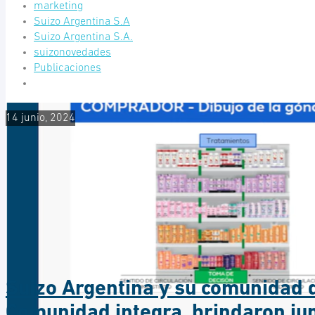
marketing
Suizo Argentina S.A
Suizo Argentina S.A.
suizonovedades
Publicaciones
14 junio, 2024
Suizo Argentina y su comunidad d
Comunidad integra, brindaron jun