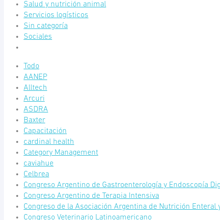
Salud y nutrición animal
Servicios logísticos
Sin categoría
Sociales
Todo
AANEP
Alltech
Arcuri
ASDRA
Baxter
Capacitación
cardinal health
Category Management
caviahue
Celbrea
Congreso Argentino de Gastroenterología y Endoscopía Dig
Congreso Argentino de Terapia Intensiva
Congreso de la Asociación Argentina de Nutrición Enteral 
Congreso Veterinario Latinoamericano