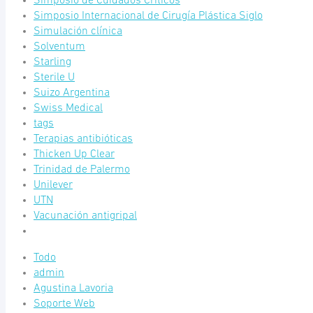
Simposio de Cuidados Críticos
Simposio Internacional de Cirugía Plástica Siglo
Simulación clínica
Solventum
Starling
Sterile U
Suizo Argentina
Swiss Medical
tags
Terapias antibióticas
Thicken Up Clear
Trinidad de Palermo
Unilever
UTN
Vacunación antigripal
Todo
admin
Agustina Lavoria
Soporte Web