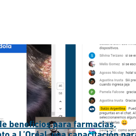
e beneficios para farmacias,
to a L’Oréal, una capacitación par