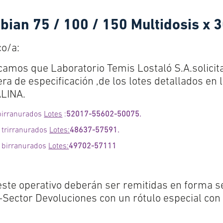
bian 75 / 100 / 150 Multidosis x 
co/a:
amos que Laboratorio Temis Lostaló S.A.solicita
ra de especificación ,de los lotes detallados en 
ALINA.
birranurados
Lotes
:
52017-55602-50075.
 trirranurados
Lotes:
48637-57591.
s birranurados
Lotes:
49702-57111
este operativo deberán ser remitidas en forma s
-Sector Devoluciones con un rótulo especial con 