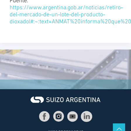
Fuente:
https://www.argentina.gob.ar/noticias/retiro-
del-mercado-de-un-lote-del-producto-
dioxadol#:~:text=ANMAT%20informa%20que%2