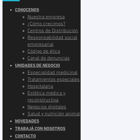
CONOCENOS
Nuestra empresa
¿Cómo crecimos?
Centros de Distribución
Responsabilidad social
empresarial
Código de ética
Canal de denuncias
UNIDADES DE NEGOCIO
Especialidad medicinal
Tratamientos especiales
Hospitalaria
Estética médica y
reconstructiva
Negocios digitales
Salud y nutrición animal
NOVEDADES
TRABAJÁ CON NOSOTROS
CONTACTO